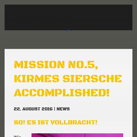
Zum Hauptinhalt springen
MISSION NO.5,
KIRMES SIERSCHE
ACCOMPLISHED!
22. AUGUST 2016
|
NEWS
SO! ES IST VOLLBRACHT!