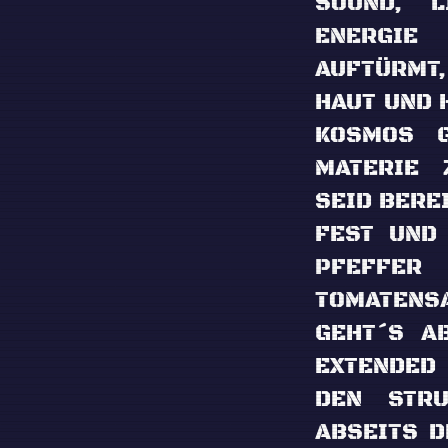
SOUND, 
ENERGIE
AUFTÜRMT
HAUT UND 
KOSMOS G
ATERIE Z
EID BEREIT
EST UND K
FEFFE
OMATENSA
EHT´S AB
XTENDED G
EN STRUD
BSEITS DE