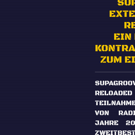
SU
EXTE
R
EIN
KONTR
ZUM E
SUPAGROO
RELOADE
TEILNAHM
VON RAD
JAHRE 20
ZWEITBE