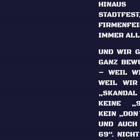
HINAUS
STADTFE
FIRMENF
IMMER ALL
UND WIR 
GANZ BEW
– WEIL W
WEIL WIR
„SKANDAL
KEINE „9
KEIN „DON
UND AUCH
69“. NICH